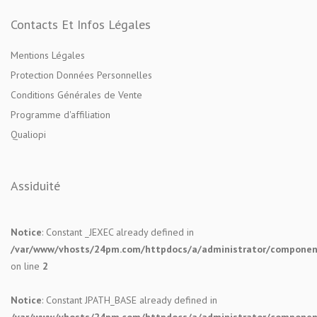
Contacts Et Infos Légales
Mentions Légales
Protection Données Personnelles
Conditions Générales de Vente
Programme d'affiliation
Qualiopi
Assiduité
Notice
: Constant _JEXEC already defined in
/var/www/vhosts/24pm.com/httpdocs/a/administrator/components
on line
2
Notice
: Constant JPATH_BASE already defined in
/var/www/vhosts/24pm.com/httpdocs/a/administrator/components